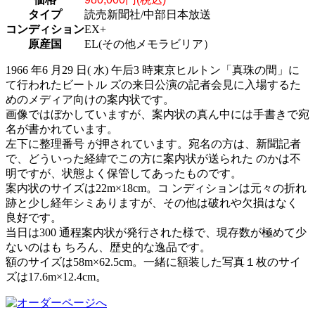
タイプ
読売新聞社/中部日本放送
コンディション
EX+
原産国
EL(その他メモラビリア）
1966 年6 月29 日( 水) 午后3 時東京ヒルトン「真珠の間」に
て行われたビートル ズの来日公演の記者会見に入場するた
めのメディア向けの案内状です。
画像ではぼかしていますが、案内状の真ん中には手書きで宛
名が書かれています。
左下に整理番号 が押されています。宛名の方は、新聞記者
で、どういった経緯でこの方に案内状が送られた のかは不
明ですが、状態よく保管してあったものです。
案内状のサイズは22m×18cm。コ ンディションは元々の折れ
跡と少し経年シミありますが、その他は破れや欠損はなく
良好です。
当日は300 通程案内状が発行された様で、現存数が極めて少
ないのはも ちろん、歴史的な逸品です。
額のサイズは58m×62.5cm。一緒に額装した写真１枚のサイ
ズは17.6m×12.4cm。