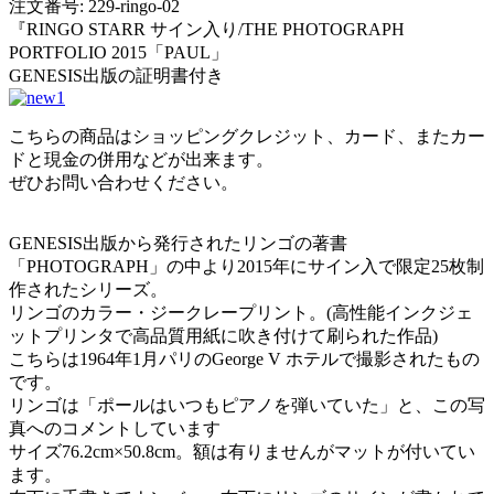
注文番号: 229-ringo-02
『RINGO STARR サイン入り/THE PHOTOGRAPH
PORTFOLIO 2015「PAUL」
GENESIS出版の証明書付き
こちらの商品はショッピングクレジット、カード、またカー
ドと現金の併用などが出来ます。
ぜひお問い合わせください。
GENESIS出版から発行されたリンゴの著書
「PHOTOGRAPH」の中より2015年にサイン入で限定25枚制
作されたシリーズ。
リンゴのカラー・ジークレープリント。(高性能インクジェ
ットプリンタで高品質用紙に吹き付けて刷られた作品)
こちらは1964年1月パリのGeorge V ホテルで撮影されたもの
です。
リンゴは「ポールはいつもピアノを弾いていた」と、この写
真へのコメントしています
サイズ76.2cm×50.8cm。額は有りませんがマットが付いてい
ます。