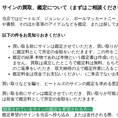
サインの買取、鑑定について（まずはご相談くださ
当店ではビートルズ、ジョンレノン、ポールマッカートニー
や書類、そのほか直筆のアイテムなどを鑑定、または探して
以下の件をお見知りおきください
買い取る前にサインは鑑定させていただき、買い取りが
に鑑定料として所定の金額をいただきます、この件をご
鑑定の結果 本物であれば本物という鑑定書は作成いた
ません。 買取は成立したところで鑑定料は無料。もち
のご返事をいただき、双方納得の上で鑑定作業に入るこ
鑑定料金は現金でお支払いください。 (ご来店でないお
買い取りなどを騙り、ビートルズのサインの鑑定を求める悪
買い取る前にサインは鑑定させていただき、買い取りが可能
は前金で鑑定料として所定の金額をいただきます。
額装されているサインの鑑定を希望される方へ
鑑定希望のサインを当店へ持ち込み、または送付される際、