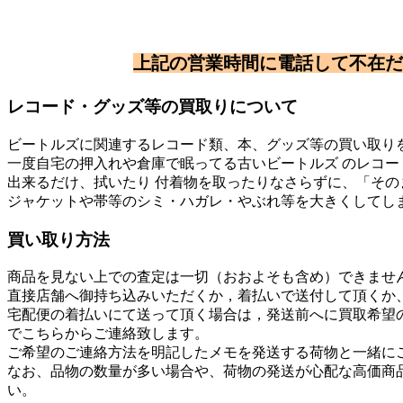
上記の営業時間に電話して不在だ
レコード・グッズ等の買取りについて
ビートルズに関連するレコード類、本、グッズ等の買い取り
一度自宅の押入れや倉庫で眠ってる古いビートルズ のレコード、
出来るだけ、拭いたり 付着物を取ったりなさらずに、「そ
ジャケットや帯等のシミ・ハガレ・やぶれ等を大きくしてし
買い取り方法
商品を見ない上での査定は一切（おおよそも含め）できませ
直接店舗へ御持ち込みいただくか，着払いで送付して頂くか
宅配便の着払いにて送って頂く場合は，発送前へに買取希望の連
でこちらからご連絡致します。
ご希望のご連絡方法を明記したメモを発送する荷物と一緒に
なお、品物の数量が多い場合や、荷物の発送が心配な高価商
い。