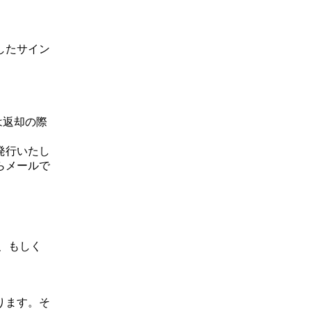
したサイン
は返却の際
発行いたし
らメールで
、もしく
ります。そ