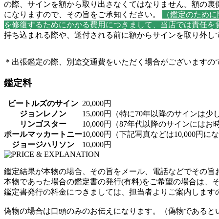
の際、サインを額から取り出さなくてはなりません。額の裏
になりますので、その旨をご承知ください。
（鑑定のために
を修復するためにかかる費用につきまして、当店では責任を
持ち込まれる際や、送付される前に額からサインを取り外し
＊出張鑑定の際、別途交通費をいただく場合がございますの
鑑定料
ビートルズのサイン
20,000円
ジョンレノン
15,000円（特に70年以降のサイン
リンゴスター
10,000円（87年代以降のサインに
ポールマッカートニー
10,000円（下記写真などは10,000円
ジョージハリソン
10,000円
鑑定結果が本物の場合、その旨をメール、電話などでその旨
本物であった場合の鑑定書の発行(有料)をご希望の場合は、
鑑定書発行の料金につきましては、担当者よりご案内します
偽物の場合は口頭のみのお伝えになります。（偽物であると