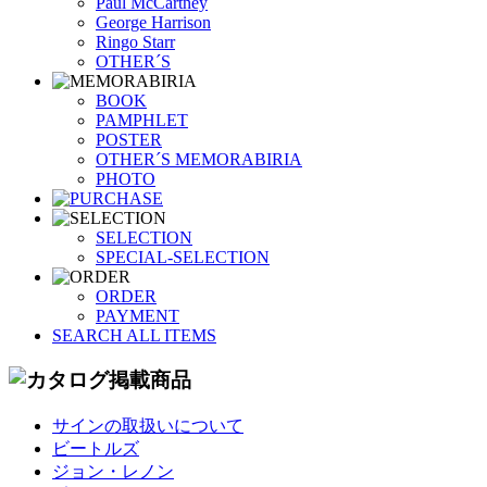
Paul McCartney
George Harrison
Ringo Starr
OTHER´S
BOOK
PAMPHLET
POSTER
OTHER´S MEMORABIRIA
PHOTO
SELECTION
SPECIAL-SELECTION
ORDER
PAYMENT
SEARCH ALL ITEMS
サインの取扱いについて
ビートルズ
ジョン・レノン