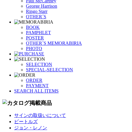
Paul McCartney
George Harrison
Ringo Starr
OTHER´S
BOOK
PAMPHLET
POSTER
OTHER´S MEMORABIRIA
PHOTO
SELECTION
SPECIAL-SELECTION
ORDER
PAYMENT
SEARCH ALL ITEMS
サインの取扱いについて
ビートルズ
ジョン・レノン