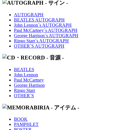
AUTOGRAPH
BEATLES AUTOGRAPH
John Lennon´s AUTOGRAPH
Paul McCartney´s AUTOGRAPH
George Harrison´s AUTOGRAPH
Ringo Starr´s AUTOGRAPH
OTHER´S AUTOGRAPH
BEATLES
John Lennon
Paul McCartney
George Harrison
Ringo Starr
OTHER´S
BOOK
PAMPHLET
POSTER