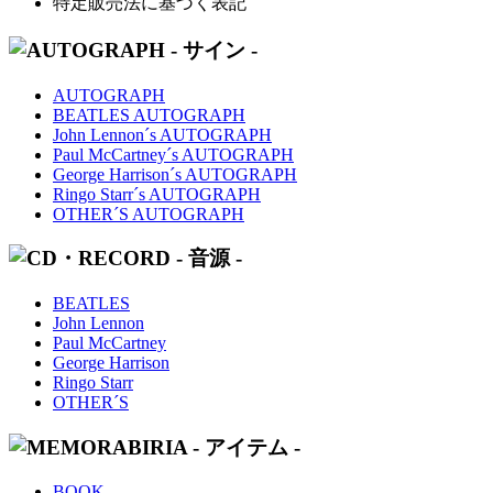
特定販売法に基づく表記
AUTOGRAPH
BEATLES AUTOGRAPH
John Lennon´s AUTOGRAPH
Paul McCartney´s AUTOGRAPH
George Harrison´s AUTOGRAPH
Ringo Starr´s AUTOGRAPH
OTHER´S AUTOGRAPH
BEATLES
John Lennon
Paul McCartney
George Harrison
Ringo Starr
OTHER´S
BOOK