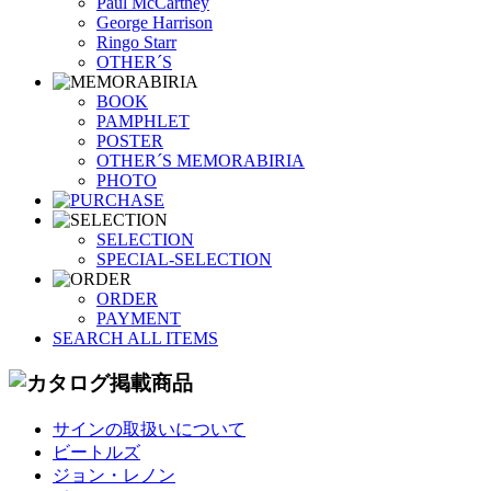
Paul McCartney
George Harrison
Ringo Starr
OTHER´S
BOOK
PAMPHLET
POSTER
OTHER´S MEMORABIRIA
PHOTO
SELECTION
SPECIAL-SELECTION
ORDER
PAYMENT
SEARCH ALL ITEMS
サインの取扱いについて
ビートルズ
ジョン・レノン