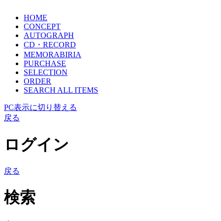
HOME
CONCEPT
AUTOGRAPH
CD・RECORD
MEMORABIRIA
PURCHASE
SELECTION
ORDER
SEARCH ALL ITEMS
PC表示に切り替える
戻る
ログイン
戻る
検索