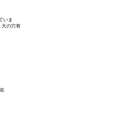
れていま
m 大の穴有
点在