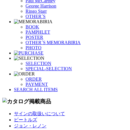
Paul McCartney
George Harrison
Ringo Starr
OTHER´S
BOOK
PAMPHLET
POSTER
OTHER´S MEMORABIRIA
PHOTO
SELECTION
SPECIAL-SELECTION
ORDER
PAYMENT
SEARCH ALL ITEMS
サインの取扱いについて
ビートルズ
ジョン・レノン