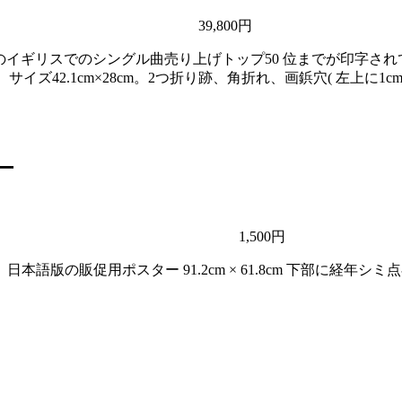
39,800円
 月17 日発行のイギリスでのシングル曲売り上げトップ50 位までが印字さ
イズ42.1cm×28cm。2つ折り跡、角折れ、画鋲穴( 左上に1c
ー
1,500円
R」日本語版の販促用ポスター 91.2cm × 61.8cm 下部に経年シミ